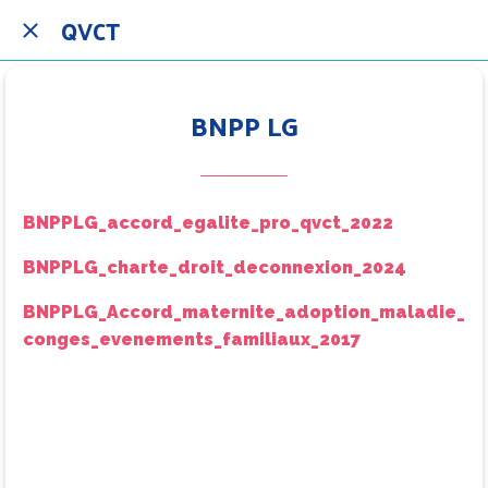
QVCT
BNPP LG
BNPPLG_accord_egalite_pro_qvct_2022
BNPPLG_charte_droit_deconnexion_2024
BNPPLG_Accord_maternite_adoption_maladie_
conges_evenements_familiaux_2017