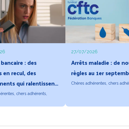
26
27/07/2026
bancaire : des
Arrêts maladie : de no
s en recul, des
règles au 1er septemb
ments qui ralentissent,
Chères adhérentes, chers adhé
té qui questionne...
érentes, chers adhérents,