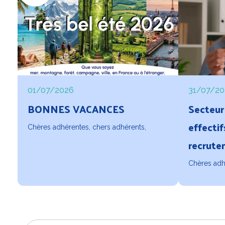
01/07/2026
31/07/20
BONNES VACANCES
Secteur 
effectif
Chères adhérentes, chers adhérents,
recrute
une pari
Chères adh