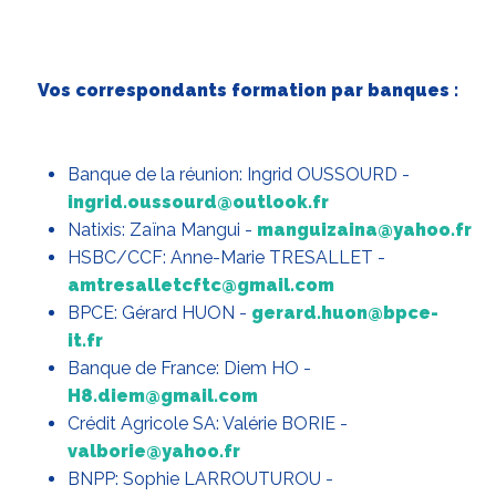
Vos correspondants formation par banques :
Banque de la réunion: Ingrid OUSSOURD -
ingrid.oussourd@outlook.fr
Natixis: Zaïna Mangui -
manguizaina@yahoo.fr
HSBC/CCF: Anne-Marie TRESALLET -
amtresalletcftc@gmail.com
BPCE: Gérard HUON -
gerard.huon@bpce-
it.fr
Banque de France: Diem HO -
H8.diem@gmail.com
Crédit Agricole SA: Valérie BORIE -
valborie@yahoo.fr
BNPP: Sophie LARROUTUROU -