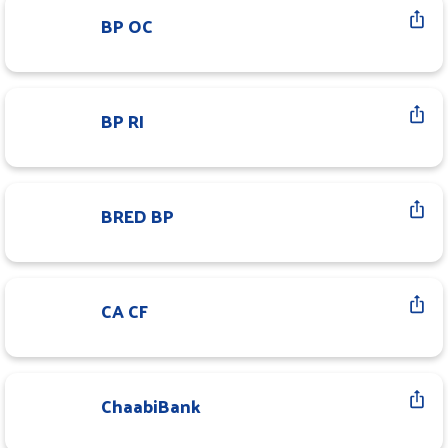
BP OC
BP RI
BRED BP
CA CF
ChaabiBank