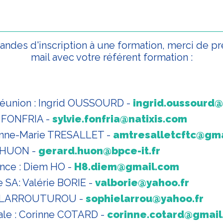
ndes d'inscription à une formation, merci de pr
mail avec votre référent formation :
réunion : Ingrid OUSSOURD -
ingrid.oussourd@
ie FONFRIA -
sylvie.fonfria@natixis.com
nne-Marie TRESALLET -
amtresalletcftc@gm
d HUON -
gerard.huon@bpce-it.fr
nce : Diem HO -
H8.diem@gmail.com
e SA: Valérie BORIE -
valborie@yahoo.fr
e LARROUTUROU -
sophielarrou@yahoo.fr
ale : Corinne COTARD -
corinne.cotard@gmai