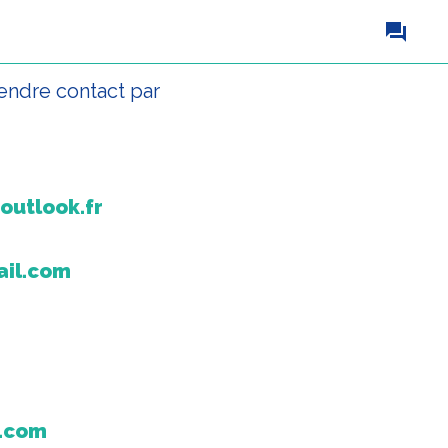
endre contact par
outlook.fr
ail.com
l.com