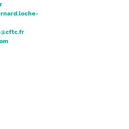
r
rnard.loche-
@cftc.fr
com