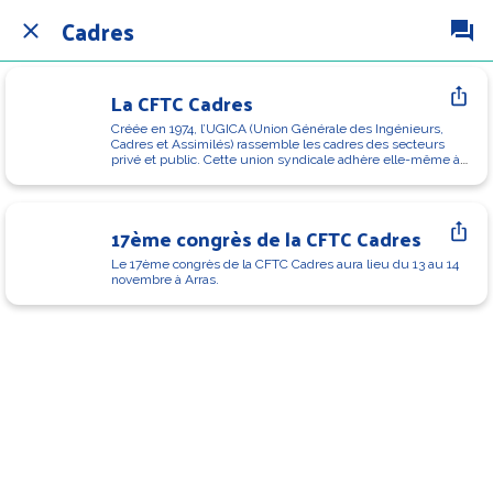
Cadres
La CFTC Cadres
Créée en 1974, l’UGICA (Union Générale des Ingénieurs, 
Cadres et Assimilés) rassemble les cadres des secteurs 
privé et public. Cette union syndicale adhère elle-même à 
la Confédération Française des Travailleurs Chrétiens.
17ème congrès de la CFTC Cadres
Le 17ème congrès de la CFTC Cadres aura lieu du 13 au 14 
novembre à Arras.