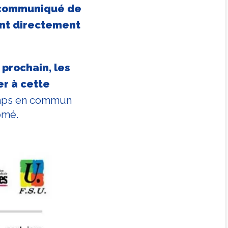
 communiqué de
sant directement
 prochain, les
er à cette
emps en commun
hômé.