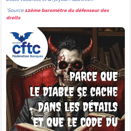
*Source
12ème barométre du défenseur des
droits