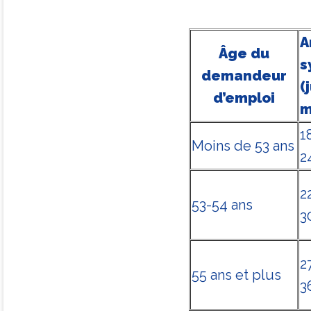
A
Âge du
s
demandeur
(
d’emploi
m
1
Moins de 53 ans
2
2
53-54 ans
3
2
55 ans et plus
3