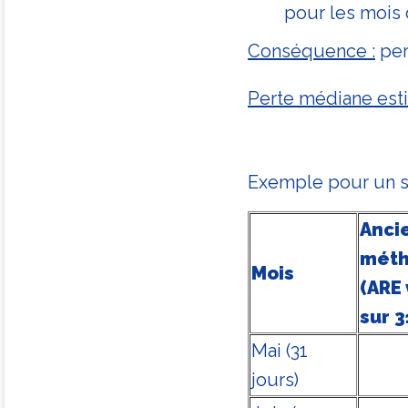
pour les mois 
Conséquence :
per
Perte médiane est
Exemple pour un s
Anci
mét
Mois
(ARE
sur 3
Mai (31
jours)