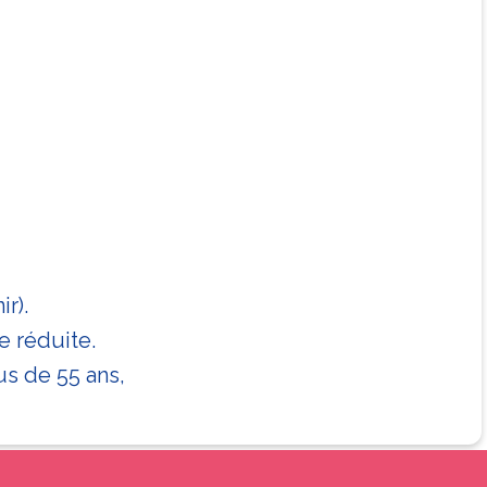
r).
e réduite.
us de 55 ans,