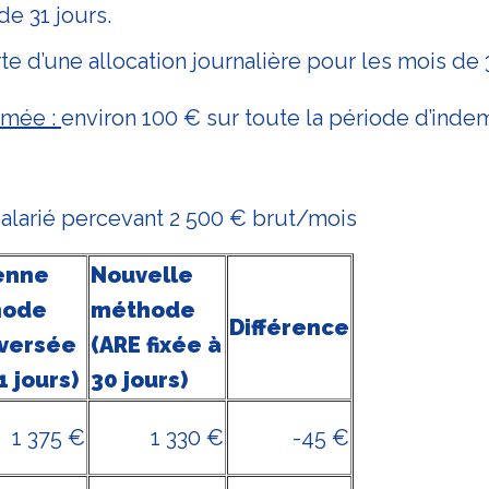
de 31 jours.
te d’une allocation journalière pour les mois de 3
imée :
environ 100 € sur toute la période d’indem
alarié percevant 2 500 € brut/mois
enne
Nouvelle
hode
méthode
Différence
 versée
(ARE fixée à
1 jours)
30 jours)
1 375 €
1 330 €
-45 €