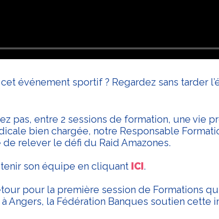
et événement sportif ? Regardez sans tarder l’
ez pas, entre 2 sessions de formation, une vie p
dicale bien chargée, notre Responsable Formati
de relever le défi du Raid Amazones.
utenir son équipe en cliquant
ICI
.
etour pour la première session de Formations qu
à Angers, la Fédération Banques soutien cette ini