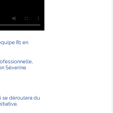
équipe 81 en
rofessionnelle,
on Séverine
i se déroulera du
tiative.